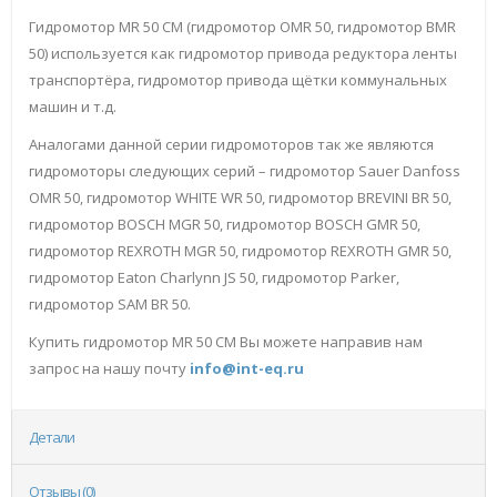
Гидромотор MR 50 CM (гидромотор OMR 50, гидромотор BMR
50) используется как гидромотор привода редуктора ленты
транспортёра, гидромотор привода щётки коммунальных
машин и т.д.
Аналогами данной серии гидромоторов так же являются
гидромоторы следующих серий – гидромотор Sauer Danfoss
OMR 50, гидромотор WHITE WR 50, гидромотор BREVINI BR 50,
гидромотор BOSCH MGR 50, гидромотор BOSCH GMR 50,
гидромотор REXROTH MGR 50, гидромотор REXROTH GMR 50,
гидромотор Eaton Charlynn JS 50, гидромотор Parker,
гидромотор SAM BR 50.
Купить гидромотор MR 50 CM Вы можете направив нам
запрос на нашу почту
info@int-eq.ru
Детали
Отзывы (0)