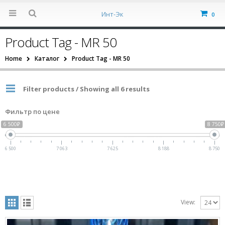
Инт-Эк
0
Product Tag - MR 50
Home
Каталог
Product Tag -
MR 50
Filter products / Showing all 6 results
Фильтр по цене
6 500₽
8 750₽
6 500
7 063
7 625
8 188
8 750
View: