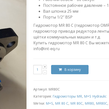
Постоянное рабочее давление – 1
Вал шпонка 25 мм
Порты 1/2″ BSP
Гидромотор MR 80 C (гидромотор OMR 
гидромотор привода редуктора ленты
щётки коммунальных машин и т.д.
Купить гидромотор MR 80 C Вы можете
info@int-eq.ru
В корзину
Артикул:
MR80C
Категория:
Гидромоторы MR, M+S Hydraulic
Метки:
M+S
,
MR 80 C
,
MR 80C
,
MR80
,
MR80C