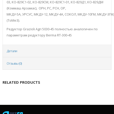
03, КО-829С1-02, КО-829СМ, КО-829С1-01, КО-829Д1, КО-829ДМ
(Коммаш Арзамас), ОРН, РС, РСН, ОР,
МКДУ-5А, УРСУС, МКДУ-12, МКДУ-4А, СОКОЛ, МКДУ-10ГМ, МКДУ-3ГМ,
(ТоМеЗ).
Редуктор Grazioli Agri 5030-45 полностью аналогичен по
параметрам редуктору Berma RT-300-45
Детали
Отзывы (0)
RELATED PRODUCTS