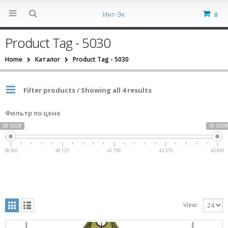
Инт-Эк
0
Product Tag - 5030
Home
Каталог
Product Tag -
5030
Filter products / Showing all 4 results
Фильтр по цене
38 500₽
45 000
38 500
40 125
41 750
43 375
45 000
View: