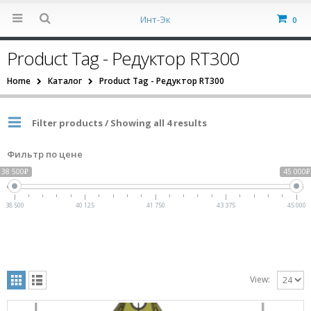
Инт-Эк
0
Product Tag - Редуктор RT300
Home
Каталог
Product Tag -
Редуктор RT300
Filter products / Showing all 4 results
Фильтр по цене
38 500₽
45 000₽
38 500
40 125
41 750
43 375
45 000
View: