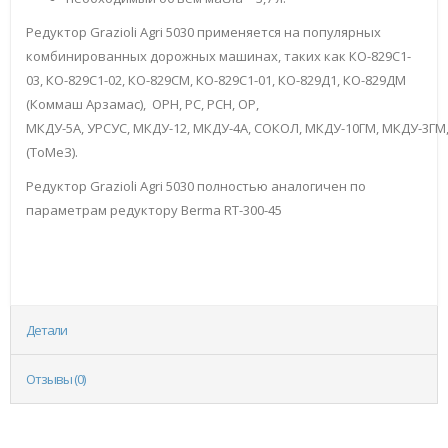
Редуктор Grazioli Agri 5030 применяется на популярных
комбинированных дорожных машинах, таких как КО-829С1-
03, КО-829С1-02, КО-829СМ, КО-829С1-01, КО-829Д1, КО-829ДМ
(Коммаш Арзамас), ОРН, РС, РСН, ОР,
МКДУ-5А, УРСУС, МКДУ-12, МКДУ-4А, СОКОЛ, МКДУ-10ГМ, МКДУ-3ГМ,
(ТоМеЗ).
Редуктор Grazioli Agri 5030 полностью аналогичен по
параметрам редуктору Berma RT-300-45
Детали
Отзывы (0)