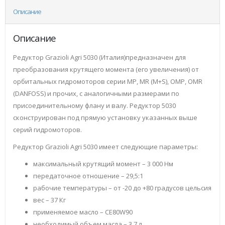
Описание
Описание
Редуктор Grazioli Agri 5030 (Италия)предназначен для
преобразования крутящего момента (его увеличения) от
орбитальных гидромоторов серии MP, MR (M+S), OMP, OMR
(DANFOSS) и прочих, с аналогичными размерами по
присоединительному флану и валу. Редуктор 5030
сконструирован под прямую установку указанных выше
серий гидромоторов.
Редуктор Grazioli Agri 5030 имеет следующие параметры:
максимальный крутящий момент – 3 000 Нм
передаточное отношение – 29,5:1
рабочие температуры – от -20 до +80 градусов цельсия
вес – 37 Кг
применяемое масло – CE80W90
необходимый объем масла – 3,7 л.