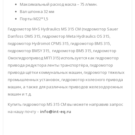
Максимальный расход масла – 75 л/мин.
Вал шпонка 32 мм
Порты М22*1,5
Гидромотор M+S Hydraulics MS 315 СM (гидромотор Sauer
Danfoss OMS 315, гидромотор Meta Hydraulics OS 315,
гидромотор Hydromot CPMS 315, гидромотор BMS 315,
гидромотор BMSY 315, гидромотор BM5 315, гидромотор
Омскгидропривод МГП 315) используется как гидромотор
привода редуктора ленты транспортёра, гидромотор
привода щётки коммунальных машин, гидромотор тяжелых
промышленных установок, гидромотор колесного привода
машин, а также для различных приводов железодорожных
машин и т.д.
Купить гидромотор MS 315 CM вы можете направив запрос
на нашу почту –
info@int-eq.ru