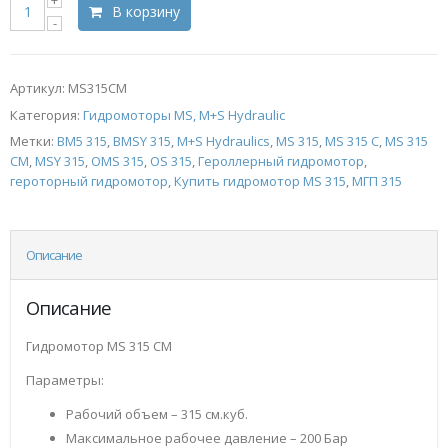
В корзину
Артикул:
MS315CM
Категория:
Гидромоторы MS, M+S Hydraulic
Метки:
BM5 315
,
BMSY 315
,
M+S Hydraulics
,
MS 315
,
MS 315 C
,
MS 315
CM
,
MSY 315
,
OMS 315
,
OS 315
,
Героллерный гидромотор
,
героторный гидромотор
,
Купить гидромотор MS 315
,
МГП 315
Описание
Описание
Гидромотор MS 315 CM
Параметры:
Рабочий объем – 315 см.куб.
Максимальное рабочее давление – 200 Бар