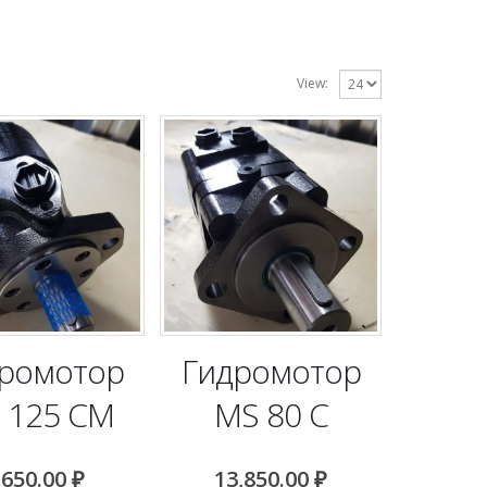
View:
ромотор
Гидромотор
 125 CM
MS 80 C
,650.00
₽
13,850.00
₽