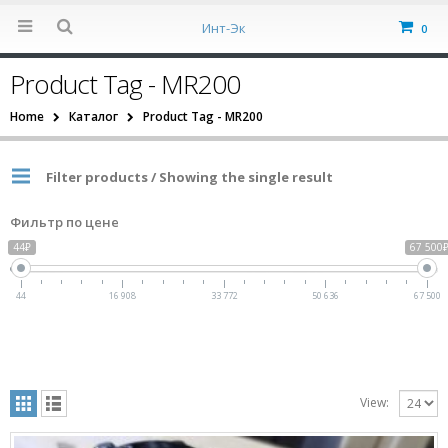
Инт-Эк
0
Product Tag - MR200
Home
Каталог
Product Tag -
MR200
Filter products / Showing the single result
Фильтр по цене
44₽
67 500
44
16 908
33 772
50 636
67 500
View: