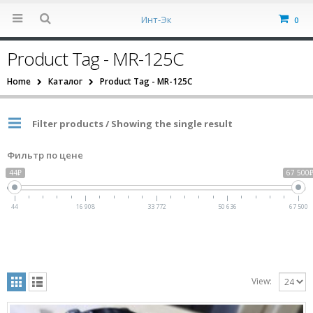
Инт-Эк
0
Product Tag - MR-125C
Home
Каталог
Product Tag -
MR-125C
Filter products / Showing the single result
Фильтр по цене
44₽
67 500
44
16 908
33 772
50 636
67 500
View: