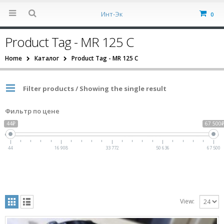
Инт-Эк
0
Product Tag - MR 125 С
Home
Каталог
Product Tag -
MR 125 С
Filter products / Showing the single result
Фильтр по цене
44₽
67 500
44
16 908
33 772
50 636
67 500
View: