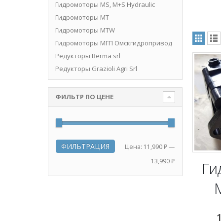
Гидромоторы MS, M+S Hydraulic
Гидромоторы MT
нимальная
ксимальная
Гидромоторы MTW
на
на
Гидромоторы МГП Омскгидропривод
Редукторы Berma srl
Редукторы Grazioli Agri Srl
ФИЛЬТР ПО ЦЕНЕ
ФИЛЬТРАЦИЯ
Минимальная
Максимальная
Цена:
11,990 ₽
—
цена
цена
13,990 ₽
Ги