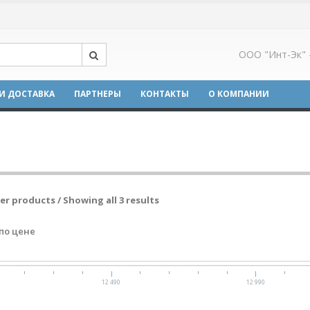
ООО "Инт-Эк" 
И ДОСТАВКА
ПАРТНЕРЫ
КОНТАКТЫ
О КОМПАНИИ
ter products / Showing all 3 results
по цене
12 490
12 990