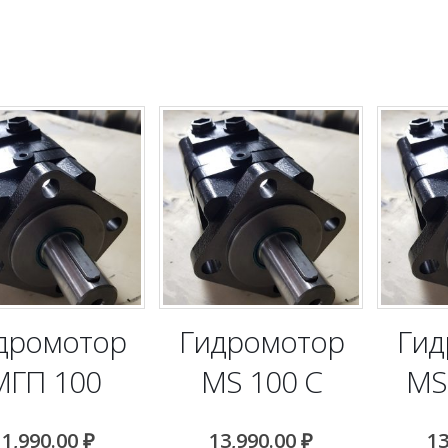
дромотор
Гидромотор
Гид
МГП 100
MS 100 C
MS
11,990.00
₽
13,990.00
₽
13