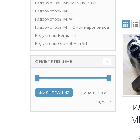
Гидромоторы MS, M+S Hydraulic
Гидромоторы MT
нимальная
ксимальная
Гидромоторы MTW
на
на
Гидромоторы МГП Омскгидропривод
Редукторы Berma srl
Редукторы Grazioli Agri Srl
ФИЛЬТР ПО ЦЕНЕ
ФИЛЬТРАЦИЯ
Минимальная
Максимальная
Цена:
8,650 ₽
—
цена
цена
14,250 ₽
Ги
M