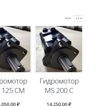
View:
ромотор
Гидромотор
 125 CM
MS 200 C
,050.00
₽
14,250.00
₽