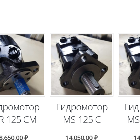
дромотор
Гидромотор
Гид
R 125 CM
MS 125 C
MS
8,650.00
₽
14,050.00
₽
14