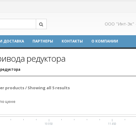
ООО "Инт-Эк" 
И ДОСТАВКА
ПАРТНЕРЫ
КОНТАКТЫ
О КОМПАНИИ
ривода редуктора
 редуктора
ter products / Showing all 5 results
по цене
10 050
11 450