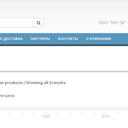
ООО "Инт-Эк" 
И ДОСТАВКА
ПАРТНЕРЫ
КОНТАКТЫ
О КОМПАНИИ
ter products / Showing all 2 results
по цене
16 908
33 772