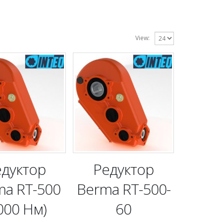
View:
едуктор
Редуктор
ma RT-500
Berma RT-500-
000 Нм)
60