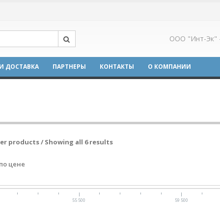
ООО "Инт-Эк" 
И ДОСТАВКА
ПАРТНЕРЫ
КОНТАКТЫ
О КОМПАНИИ
ter products / Showing all 6 results
по цене
55 500
59 500