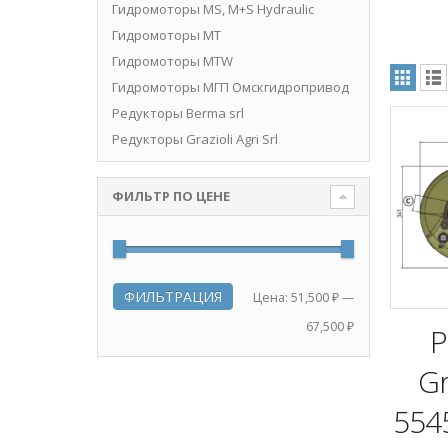
Гидромоторы MS, M+S Hydraulic
Гидромоторы MT
нимальная
ксимальная
Гидромоторы MTW
на
на
Гидромоторы МГП Омскгидропривод
Редукторы Berma srl
Редукторы Grazioli Agri Srl
ФИЛЬТР ПО ЦЕНЕ
ФИЛЬТРАЦИЯ
Минимальная
Максимальная
Цена:
51,500 ₽
—
цена
цена
67,500 ₽
Р
Gr
554