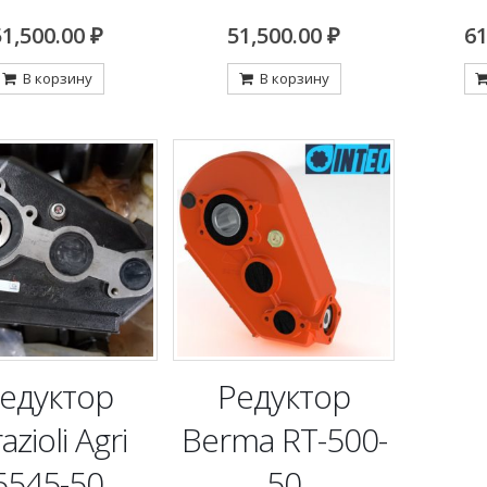
51,500.00
₽
51,500.00
₽
61
В корзину
В корзину
едуктор
Редуктор
azioli Agri
Berma RT-500-
5545-50
50