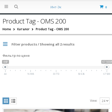
Инт-Эк
0
Product Tag - OMS 200
Home
Каталог
Product Tag -
OMS 200
Filter products / Showing all 2 results
Фильтр по цене
44₽
67 500
44
16 908
33 772
50 636
67 500
View: