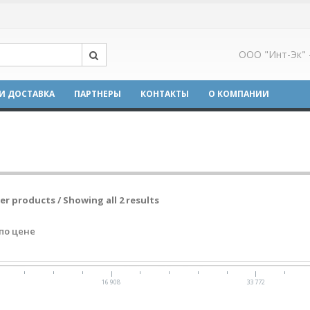
ООО "Инт-Эк" 
И ДОСТАВКА
ПАРТНЕРЫ
КОНТАКТЫ
О КОМПАНИИ
ter products / Showing all 2 results
по цене
16 908
33 772