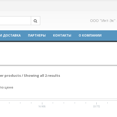
ООО "Инт-Эк" 
И ДОСТАВКА
ПАРТНЕРЫ
КОНТАКТЫ
О КОМПАНИИ
ter products / Showing all 2 results
по цене
16 908
33 772