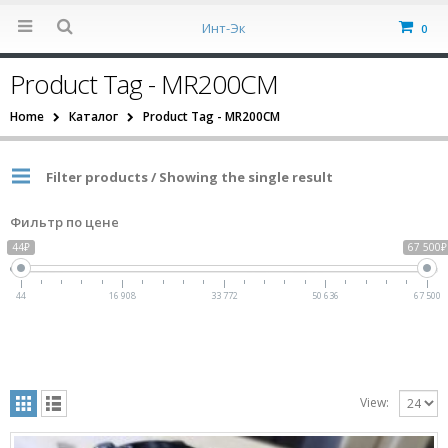
Инт-Эк
0
Product Tag - MR200CM
Home
Каталог
Product Tag -
MR200CM
Filter products / Showing the single result
Фильтр по цене
44₽
67 500₽
44
16 908
33 772
50 636
67 500
View: