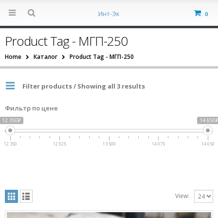
Инт-Эк
0
Product Tag - МГП-250
Home
Каталог
Product Tag -
МГП-250
Filter products / Showing all 3 results
Фильтр по цене
12 350₽
14 650
12 350
12 925
13 500
14 075
14 650
View: