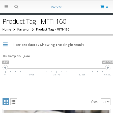
Инт-Эк
0
Product Tag - МГП-160
Home
Каталог
Product Tag -
МГП-160
Filter products / Showing the single result
Фильтр по цене
44₽
67 500
44
16 908
33 772
50 636
67 500
View: